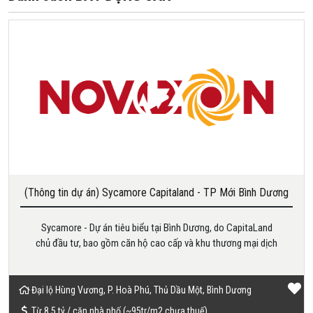
(Thông tin dự án) Sycamore Capitaland - TP Mới Bình Dương
Sycamore - Dự án tiêu biểu tại Bình Dương, do CapitaLand
chủ đầu tư, bao gồm căn hộ cao cấp và khu thương mại dịch
vụ trải dài tại Đại Lộ Hùng, Đường Hùng Vương, Phú Mỹ, Thủ
Dầu Một.
Đại lộ Hùng Vương, P. Hoà Phú, Thủ Dầu Một, Bình Dương
Từ 8,5 tỷ / căn nhà phố (~95tr/m2 chưa thuế)