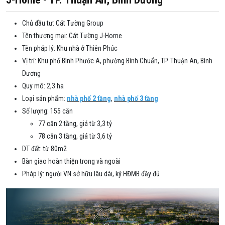
Chủ đầu tư: Cát Tường Group
Tên thương mại: Cát Tường J-Home
Tên pháp lý: Khu nhà ở Thiên Phúc
Vị trí: Khu phố Bình Phước A, phường Bình Chuẩn, TP. Thuận An, Bình
Dương
Quy mô: 2,3 ha
Loại sản phẩm:
nhà phố 2 tầng
,
nhà phố 3 tầng
Số lượng: 155 căn
77 căn 2 tầng, giá từ 3,3 tỷ
78 căn 3 tầng, giá từ 3,6 tỷ
DT đất: từ 80m2
Bàn giao hoàn thiện trong và ngoài
Pháp lý: người VN sở hữu lâu dài, ký HĐMB đầy đủ