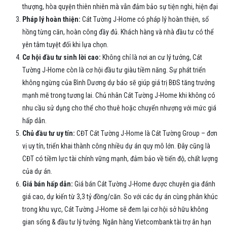
thượng, hòa quyện thiên nhiên mà vẫn đảm bảo sự tiện nghi, hiện đại
Pháp lý hoàn thiện:
Cát Tường J-Home có pháp lý hoàn thiện, sổ
hồng từng căn, hoàn công đầy đủ. Khách hàng và nhà đầu tư có thể
yên tâm tuyệt đối khi lựa chọn.
Cơ hội đầu tư sinh lời cao:
Không chỉ là nơi an cư lý tưởng, Cát
Tường J-Home còn là cơ hội đầu tư giàu tiềm năng. Sự phát triển
không ngừng của Bình Dương dự báo sẽ giúp giá trị BĐS tăng trưởng
mạnh mẽ trong tương lai. Chủ nhân Cát Tường J-Home khi không có
nhu cầu sử dụng cho thể cho thuê hoặc chuyển nhượng với mức giá
hấp dẫn.
Chủ đầu tư uy tín:
CĐT Cát Tường J-Home là Cát Tường Group – đơn
vị uy tín, triển khai thành công nhiều dự án quy mô lớn. Đây cũng là
CĐT có tiềm lực tài chính vững mạnh, đảm bảo về tiến độ, chất lượng
của dự án.
Giá bán hấp dẫn:
Giá bán Cát Tường J-Home được chuyên gia đánh
giá cao, dự kiến từ 3,3 tỷ đồng/căn. So với các dự án cùng phân khúc
trong khu vực, Cát Tường J-Home sẽ đem lại cơ hội sở hữu không
gian sống & đầu tư lý tưởng. Ngân hàng Vietcombank tài trợ ân hạn