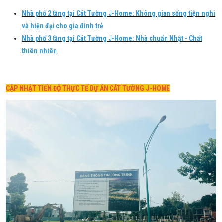
Nhà phố 2 tầng tại Cát Tường J-Home: Không gian sống tiện nghi
và hiện đại cho gia đình trẻ
Nhà phố 3 tầng tại Cát Tường J-Home: Nhà chuẩn Nhật - Chất
thiên nhiên
CẬP NHẬT TIẾN ĐỘ THỰC TẾ DỰ ÁN CÁT TƯỜNG J-HOME