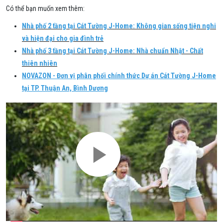
Có thể bạn muốn xem thêm:
Nhà phố 2 tầng tại Cát Tường J-Home: Không gian sống tiện nghi
và hiện đại cho gia đình trẻ
Nhà phố 3 tầng tại Cát Tường J-Home: Nhà chuẩn Nhật - Chất
thiên nhiên
NOVAZON - Đơn vị phân phối chính thức Dự án Cát Tường J-Home
tại TP. Thuận An, Bình Dương
Play
Video