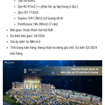
1pn 56-60m2
2pn 82-91m2 (=> phần lớn sp tập trung ở 2pn )
3pn 101-112m2
Duplex 154-178m2 (số lượng rất ít)
Penthouse 186-286m2 (7 căn)
Bàn giao: Hoàn thiện full nội thất
Dự kiến bàn giao: Q4-2026
Giá dự kiến: từ 48tr/m2
Tình trạng bán hàng: Đang nhận booking giữ chỗ. Dự kiến Q3-2024
bán hàng.