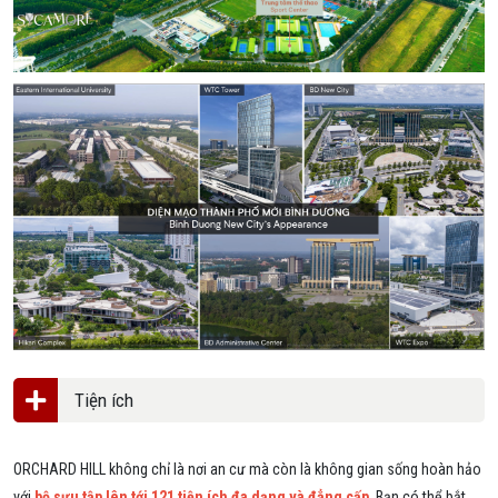
Tiện ích
ORCHARD HILL không chỉ là nơi an cư mà còn là không gian sống hoàn hảo
với
bộ sưu tập lên tới 121 tiện ích đa dạng và đẳng cấp
. Bạn có thể bắt