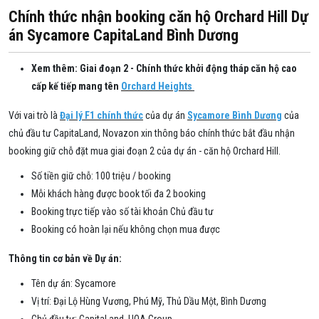
Chính thức nhận booking căn hộ Orchard Hill Dự
án Sycamore CapitaLand Bình Dương
Xem thêm: Giai đoạn 2 - Chính thức khởi động tháp căn hộ cao
cấp kế tiếp mang tên
Orchard Heights
Với vai trò là
Đại lý F1 chính thức
của dự án
Sycamore Bình Dương
của
chủ đầu tư CapitaLand, Novazon xin thông báo chính thức bắt đầu nhận
booking giữ chỗ đặt mua giai đoạn 2 của dự án - căn hộ Orchard Hill.
Số tiền giữ chỗ: 100 triệu / booking
Mỗi khách hàng được book tối đa 2 booking
Booking trực tiếp vào số tài khoản Chủ đầu tư
Booking có hoàn lại nếu không chọn mua được
Thông tin cơ bản về Dự án:
Tên dự án: Sycamore
Vị trí: Đại Lộ Hùng Vương, Phú Mỹ, Thủ Dầu Một, Bình Dương
Chủ đầu tư: CapitaLand, UOA Group