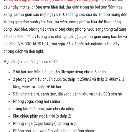
đầu ngày mới tại phòng gym hiện đại, thư giãn trong hồ bơi tràn 50m hay
xông hơi thư giãn sau một ngày dài. Các tầng cao của dự án còn mang đến
không gian đọc sách yên tĩnh, thư viện phong phú và khu thể thao năng
động. Đặc biệt, phòng tiệc trên không cùng phòng rượu sang trọng tại tầng
24 sẽ là điểm đến lý tưởng cho những buổi gặp gỡ, thư giãn cùng bạn bè và
gia đình. Với ORCHARD HILL, mỗi ngày đều là một trải nghiệm sống đầy
phong cách và tiện nghi.
Một số tiện ích nổi bật phải kể đến:
2 hồ bơi tràn 50m tiêu chuẩn Olympic riêng cho mỗi tháp
2 phòng gym tiêu chuẩn quốc tế, tháp 1: 250m2 và tháp 2: 400m2, 2
tầng, view trực diện về hồ bơi
Sân chơi trẻ em, sảnh tiệc, đài vọng cảnh, khu vực tiệc BBQ bên hồ
Phòng yoga, xông hơi sauna
Trung tâm thể thao, sân chơi đa năng
Khu chiếu phim ngoài trời (ở tháp 2)
Phòng xì-gà (cigar lounge), phòng rượu
Phòng họp, khu vực làm việc chung, phòng studio