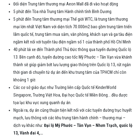
Đối diện Trung tâm thương mại Aeon Mall đã đi vào hoạt động
5 phút đến Tòa nhà Trung tâm Hành chính tỉnh Bình Dương.
5 phút đến Trung tâm thương mại Thế giới WTC, là trung tâm thương
mại lớn nhất Việt Nam với diện tích 70.000m2 bao gồm trung tâm triển
lãm quốc tế, trung tâm mua sắm, văn phòng, khách sạn và ga tàu điện
ngầm kết nối với tuyến tàu điện ngầm số 1 của thành phố Hồ Chí Minh
40 phút lái xe đến Thành phố Thủ Đức thông qua tuyến đường Quốc lộ
13. Bên cạnh đó, tuyến đường cao tốc Mỹ Phước – Tân Vạn vừa khánh
thành sẽ giúp giảm bớt lưu lượng giao thông trên Quốc lộ 13, rút ngắn
thời gian di chuyển từ dự án đến khu trung tâm của TPHCM chỉ còn
khoảng 1 giờ.
Các cơ sở giáo dục như Trường liên cấp Quốc tế KinderWorld
Singapore, Trường Việt Hoa, Đại học Quốc tế Miền Đông... đều được
tọa lạc khu vực xung quanh dự án.
Ngoài ra, dự án cũng thuận tiện kết nối với các tuyến đường trục huyết
mạch, lưu thông với các khu trung tâm hành chính – thương mại –
dịch vụ khác như:
Đại lộ Mỹ Phước – Tân Vạn – Nhơn Trạch, quốc lộ
13, Vành đai 4,…