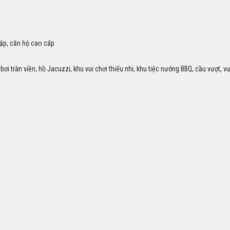
lập, căn hộ cao cấp
bơi tràn viền, hồ Jacuzzi, khu vui chơi thiếu nhi, khu tiệc nướng BBQ, cầu vượt, v