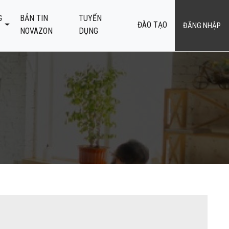
G
BẢN TIN
TUYỂN
ĐÀO TẠO
ĐĂNG NHẬP
NOVAZON
DỤNG