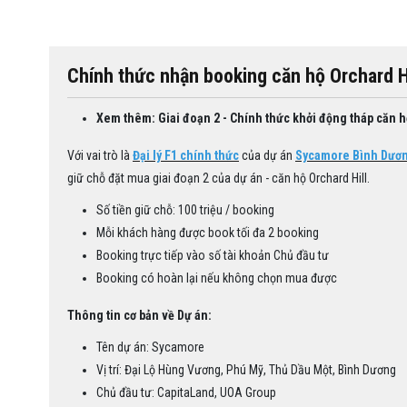
Chính thức nhận booking căn hộ Orchard 
Xem thêm: Giai đoạn 2 - Chính thức khởi động tháp căn h
Với vai trò là
Đại lý F1 chính thức
của dự án
Sycamore Bình Dươ
giữ chỗ đặt mua giai đoạn 2 của dự án - căn hộ Orchard Hill.
Số tiền giữ chỗ: 100 triệu / booking
Mỗi khách hàng được book tối đa 2 booking
Booking trực tiếp vào số tài khoản Chủ đầu tư
Booking có hoàn lại nếu không chọn mua được
Thông tin cơ bản về Dự án:
Tên dự án: Sycamore
Vị trí: Đại Lộ Hùng Vương, Phú Mỹ, Thủ Dầu Một, Bình Dương
Chủ đầu tư: CapitaLand, UOA Group