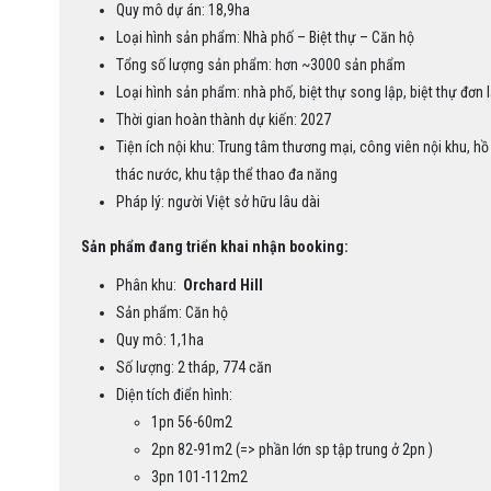
Quy mô dự án: 18,9ha
Loại hình sản phẩm: Nhà phố – Biệt thự – Căn hộ
Tổng số lượng sản phẩm: hơn ~3000 sản phẩm
Loại hình sản phẩm: nhà phố, biệt thự song lập, biệt thự đơn 
Thời gian hoàn thành dự kiến: 2027
Tiện ích nội khu: Trung tâm thương mại, công viên nội khu, hồ 
thác nước, khu tập thể thao đa năng
Pháp lý: người Việt sở hữu lâu dài
Sản phẩm đang triển khai nhận booking:
Phân khu:
Orchard Hill
Sản phẩm: Căn hộ
Quy mô: 1,1ha
Số lượng: 2 tháp, 774 căn
Diện tích điển hình:
1pn 56-60m2
2pn 82-91m2 (=> phần lớn sp tập trung ở 2pn )
3pn 101-112m2