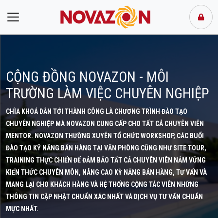
CỘNG ĐỒNG NOVAZON - MÔI
TRƯỜNG LÀM VIỆC CHUYÊN NGHIỆP
CHÌA KHOÁ DẪN TỚI THÀNH CÔNG LÀ CHƯƠNG TRÌNH ĐÀO TẠO
CHUYÊN NGHIỆP MÀ NOVAZON CUNG CẤP CHO TẤT CẢ CHUYÊN VIÊN
MENTOR. NOVAZON THƯỜNG XUYÊN TỔ CHỨC WORKSHOP, CÁC BUỔI
ĐÀO TẠO KỸ NĂNG BÁN HÀNG TẠI VĂN PHÒNG CŨNG NHƯ SITE TOUR,
TRAINING THỰC CHIẾN ĐỂ ĐẢM BẢO TẤT CẢ CHUYÊN VIÊN NẮM VỮNG
KIẾN THỨC CHUYÊN MÔN, NÂNG CAO KỸ NĂNG BÁN HÀNG, TƯ VẤN VÀ
MANG LẠI CHO KHÁCH HÀNG VÀ HỆ THỐNG CỘNG TÁC VIÊN NHỮNG
THÔNG TIN CẬP NHẬT CHUẨN XÁC NHẤT VÀ DỊCH VỤ TƯ VẤN CHUẨN
MỰC NHẤT.