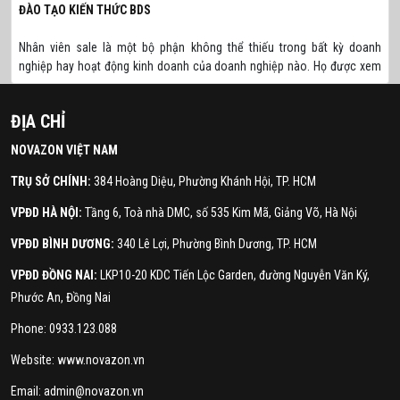
ĐÀO TẠO KIẾN THỨC BDS
Nhân viên sale là một bộ phận không thể thiếu trong bất kỳ doanh
nghiệp hay hoạt động kinh doanh của doanh nghiệp nào. Họ được xem
là một bộ phận kinh doanh mang lại nhiều doanh thu......
ĐỊA CHỈ
NOVAZON VIỆT NAM
TRỤ SỞ CHÍNH:
384 Hoàng Diệu, Phường Khánh Hội, TP. HCM
VPĐD HÀ NỘI:
Tầng 6, Toà nhà DMC, số 535 Kim Mã, Giảng Võ, Hà Nội
VPĐD BÌNH DƯƠNG:
340 Lê Lợi, Phường Bình Dương, TP. HCM
VPĐD ĐỒNG NAI:
LKP10-20 KDC Tiến Lộc Garden, đường Nguyễn Văn Ký,
Phước An, Đồng Nai
Phone: 0933.123.088
Website: www.novazon.vn
Email: admin@novazon.vn